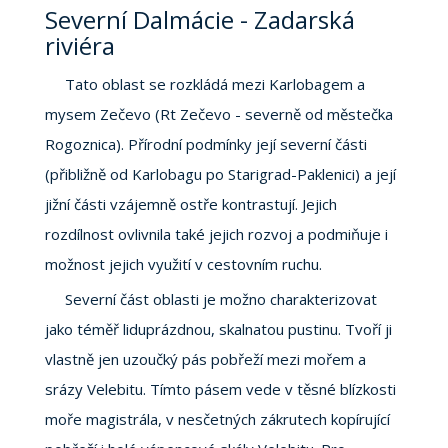
Severní Dalmácie - Zadarská
riviéra
Tato oblast se rozkládá mezi Karlobagem a
mysem Zečevo (Rt Zečevo - severně od městečka
Rogoznica). Přírodní podmínky její severní části
(přibližně od Karlobagu po Starigrad-Paklenici) a její
jižní části vzájemně ostře kontrastují. Jejich
rozdílnost ovlivnila také jejich rozvoj a podmiňuje i
možnost jejich využití v cestovním ruchu.
Severní část oblasti je možno charakterizovat
jako téměř liduprázdnou, skalnatou pustinu. Tvoří ji
vlastně jen uzoučký pás pobřeží mezi mořem a
srázy Velebitu. Tímto pásem vede v těsné blízkosti
moře magistrála, v nesčetných zákrutech kopírující