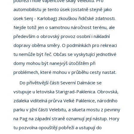
pobřeží i holé vápencové skály Velebitu. Pro
automobilistu je tento úsek (ostatně stejně jako
úsek Senj - Karlobag) zkouškou řidičské zdatnosti.
Nejde totiž jen o samotnou náročnost terénu, ale
především o obrovský provoz osobní i nákladní
dopravy oběma směry. O podmínkách pro rekreaci
tu nemůže být řeč. Občas se vyskytující jednotlivé
domy mohou být nanejvýš útočištěm při
problémech, které mohou v průběhu cesty nastat.
Do přívětivější části Severní Dalmácie se
vstupuje u letoviska Starigrad-Paklenica. Obrovská,
zdaleka viditelná průrva Velké Paklenice, národního
parku v jižní části Velebitu, a silueta mostu z pevniny
na Pag na západní straně oznamují její nástup. Hory
tu pozvolna opouštějí pobřeží a ustupují do