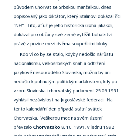
původem Chorvat se Srbskou manželkou, dnes
popisovaný jako diktátor, který Stalinovi dokázal říci
“NE!“. Tito, ať už je jeho historická úloha jakákoli,
dokázal pro občany své země vytěžit bohatství
právě z pozice mezi dvěma soupeřícími bloky.
Kdo ví co by se stalo, kdyby nedošlo nárůstu
nacionalismu, velkosrbských snah a odtržení
jazykově nesourodého Slovinska, možná by ani
nedošlo k pohnutým politickým událostem, kdy po
vzoru Slovinska i chorvatský parlament 25.06.1991
vyhlásil nezávislost na Jugoslávské federaci. Na
tento kalendářní den připadá státní svátek
Chorvatska. Veškerou moc na svém území
převzalo
Chorvatsko
8. 10. 1991, v lednu 1992
bylo pak mezinárodně uznáno za svrchovaný stát.