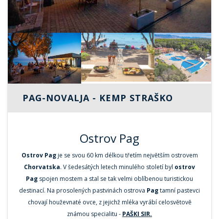
Next
PAG-NOVALJA - KEMP STRAŠKO
Ostrov Pag
Ostrov Pag
je se svou 60 km délkou třetím největším ostrovem
Chorvatska
. V šedesátých letech minulého století byl
ostrov
Pag
spojen mostem a stal se tak velmi oblíbenou turistickou
destinací. Na prosolených pastvinách ostrova
Pag
tamní pastevci
chovají houževnaté ovce, z jejichž mléka vyrábí celosvětově
známou specialitu -
PAŠKI SIR.