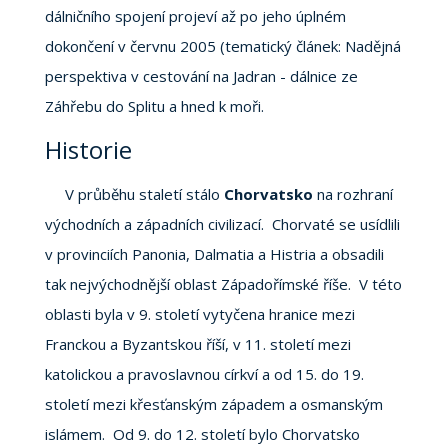
dálničního spojení projeví až po jeho úplném
dokončení v červnu 2005 (tematický článek: Nadějná
perspektiva v cestování na Jadran - dálnice ze
Záhřebu do Splitu a hned k moři.
Historie
V průběhu staletí stálo
Chorvatsko
na rozhraní
východních a západních civilizací. Chorvaté se usídlili
v provinciích Panonia, Dalmatia a Histria a obsadili
tak nejvýchodnější oblast Západořímské říše. V této
oblasti byla v 9. století vytyčena hranice mezi
Franckou a Byzantskou říší, v 11. století mezi
katolickou a pravoslavnou církví a od 15. do 19.
století mezi křesťanským západem a osmanským
islámem. Od 9. do 12. století bylo Chorvatsko