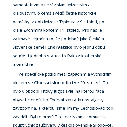
samostatným a nezávislým knížectvím a
královstvím, o čemž svědčí četné historické
památky, z dob knížete Trpimira v 9. století, po
krále Zvonimira koncem 11. století. Pro nás je
zajímavé zejména to, že podobně jako České a
Slovenské země i
Chorvatsko
bylo jednu dobu
součástí jednoho státu a to Rakouskouherské
monarchie.
Ve specifické pozici mezi západním a východním
blokem se
Chorvatsko
ocitlo i ve 20. století. To
bylo v období Titovy Jugoslávie, na kterou řada
obyvatel dnešního Chorvatska ráda nostalgicky
zavzpomíná, a kterou jsme jim my Čechoslováci tolik
záviděli. Byl to právě Tito, partyzán a komunista,
soustružník zaučovaný v československé Škodovce,