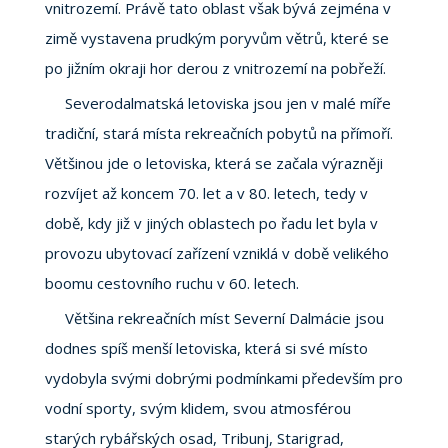
vnitrozemí. Právě tato oblast však bývá zejména v
zimě vystavena prudkým poryvům větrů, které se
po jižním okraji hor derou z vnitrozemí na pobřeží.
Severodalmatská letoviska jsou jen v malé míře
tradiční, stará místa rekreačních pobytů na přímoří.
Většinou jde o letoviska, která se začala výrazněji
rozvíjet až koncem 70. let a v 80. letech, tedy v
době, kdy již v jiných oblastech po řadu let byla v
provozu ubytovací zařízení vzniklá v době velikého
boomu cestovního ruchu v 60. letech.
Většina rekreačních míst Severní Dalmácie jsou
dodnes spíš menší letoviska, která si své místo
vydobyla svými dobrými podmínkami především pro
vodní sporty, svým klidem, svou atmosférou
starých rybářských osad, Tribunj, Starigrad,