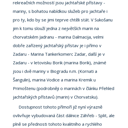
rekreačních možností jsou jachtařské přístavy -
mariny, s bohatou nabídkou služeb pro jachtaře i
pro ty, kdo by se jimi teprve chtěli stát. V Sukošanu
jim k tomu slouží jedna z největších marin na
chorvatském Jadranu - marina Dalmacija, velmi
dobře zařízený jachtařský přístav je i přímo v
Zadaru - Marina Tankerkomerc Zadar, další je v
Zadaru - v letovisku Borik (marina Borik), známé
jsou i dvě mariny v Biogradu n.m. (Kornati a
Šangulin), marina Vodice a marina Kremik u
Primoštenu (podrobněji o marinách v článku Přehled
jachtařských přístavů (marin) v Chorvatsku).
Dostupnost tohoto přímoří již nyní výrazně
ovlivňuje vybudovaná část dálnice Záhřeb - Split, ale
plně se přednosti tohoto kvalitního a rychlého