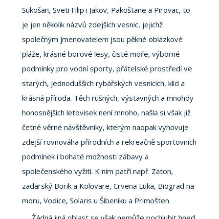
Sukošan, Sveti Filip i Jakov, Pakoštane a Pirovac, to
je jen několik názvů zdejších vesnic, jejichž
společným jmenovatelem jsou pěkné oblázkové
pláže, krásné borové lesy, čisté moře, výborné
podmínky pro vodní sporty, přátelské prostředí ve
starých, jednodušších rybářských vesnicích, klid a
krásná příroda. Těch rušných, výstavných a mnohdy
honosnějších letovisek není mnoho, našla si však již
četné věrné návštěvníky, kterým naopak vyhovuje
zdejší rovnováha přírodních a rekreačně sportovních
podmínek i bohaté možnosti zábavy a
společenského vyžití. K nim patří např. Zaton,
zadarský Borik a Kolovare, Crvena Luka, Biograd na
moru, Vodice, Solaris u Šibeniku a Primošten.
Žádná jiná oblast se však nemůže pochlubit hned