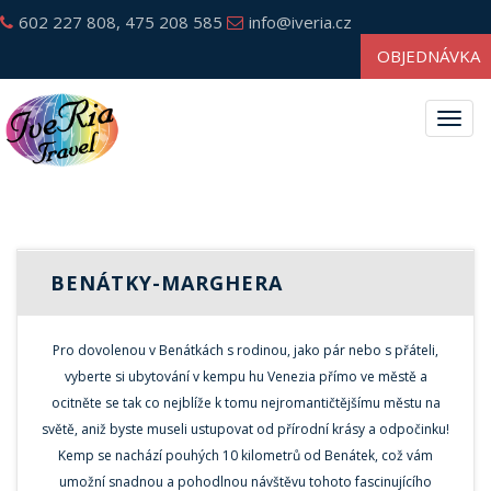
602 227 808, 475 208 585
info@iveria.cz
OBJEDNÁVKA
Togg
navig
BENÁTKY-MARGHERA
Pro dovolenou v Benátkách s rodinou, jako pár nebo s přáteli,
vyberte si ubytování v kempu hu Venezia přímo ve městě a
ocitněte se tak co nejblíže k tomu nejromantičtějšímu městu na
světě, aniž byste museli ustupovat od přírodní krásy a odpočinku!
Kemp se nachází pouhých 10 kilometrů od Benátek, což vám
umožní snadnou a pohodlnou návštěvu tohoto fascinujícího